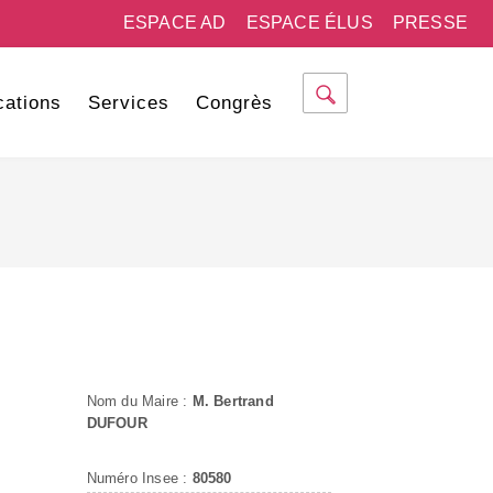
ESPACE AD
ESPACE ÉLUS
PRESSE
cations
Services
Congrès
Nom du Maire :
M. Bertrand
DUFOUR
Numéro Insee :
80580