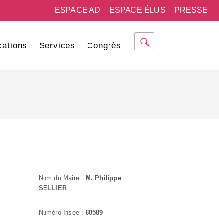
ESPACE AD
ESPACE ÉLUS
PRESSE
cations
Services
Congrès
Nom du Maire :
M. Philippe
SELLIER
Numéro Insee :
80589