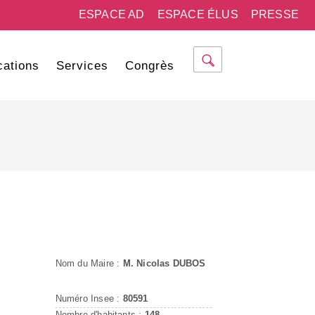
ESPACE AD
ESPACE ÉLUS
PRESSE
cations
Services
Congrès
Nom du Maire :
M. Nicolas DUBOS
Numéro Insee :
80591
Nombre d'habitants :
148