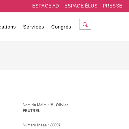
ESPACE AD
ESPACE ÉLUS
PRESSE
cations
Services
Congrès
Nom du Maire :
M. Olivier
FEUTREL
Numéro Insee :
80697