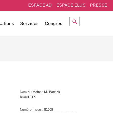
ESPACE AD
ESPACE ÉLUS
PRESSE
cations
Services
Congrès
Nom du Maire :
M. Patrick
MONTELS
Numéro Insee :
81009