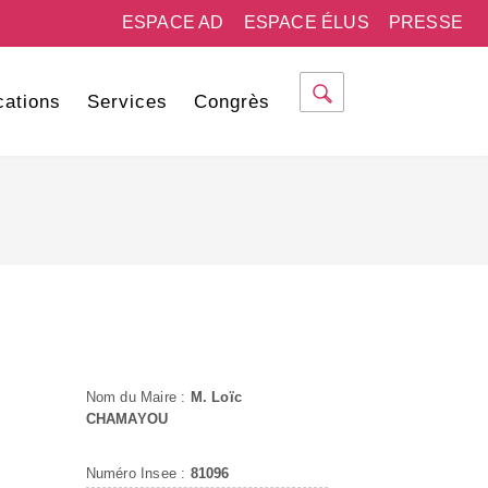
ESPACE AD
ESPACE ÉLUS
PRESSE
cations
Services
Congrès
Nom du Maire :
M. Loïc
CHAMAYOU
Numéro Insee :
81096