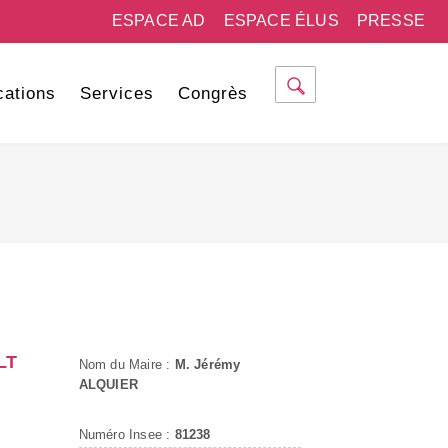
ESPACE AD
ESPACE ÉLUS
PRESSE
cations
Services
Congrès
LT
Nom du Maire :
M. Jérémy
ALQUIER
Numéro Insee :
81238