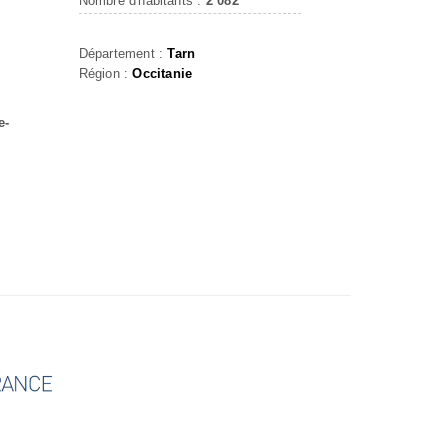
Nombre d'habitants :
2 082
Département :
Tarn
Région :
Occitanie
e-