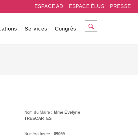
ESPACE AD
ESPACE ÉLUS
PRESSE
cations
Services
Congrès
Nom du Maire :
Mme Evelyne
TRESCARTES
Numéro Insee :
89059