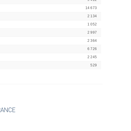
14 673
2 134
1 052
2 997
2 364
6 726
2 245
529