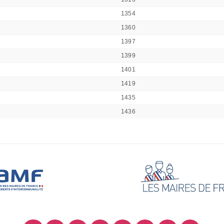
1354
1360
1397
1399
1401
1419
1435
1436