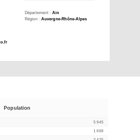
Département :
Ain
Région :
Auvergne-Rhône-Alpes
o.fr
Population
5 945
1 668
2 425