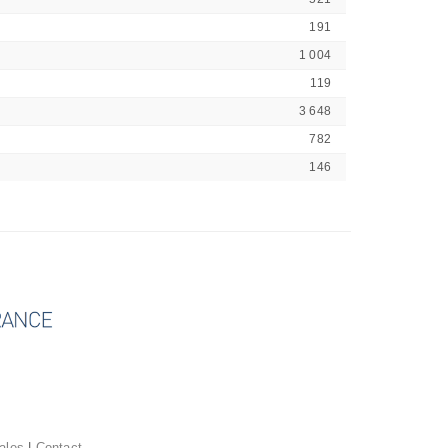
191
1 004
119
3 648
782
146
ales
|
Contact