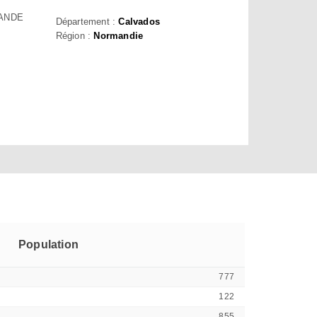
MANDE
Département :
Calvados
Région :
Normandie
Population
777
122
855