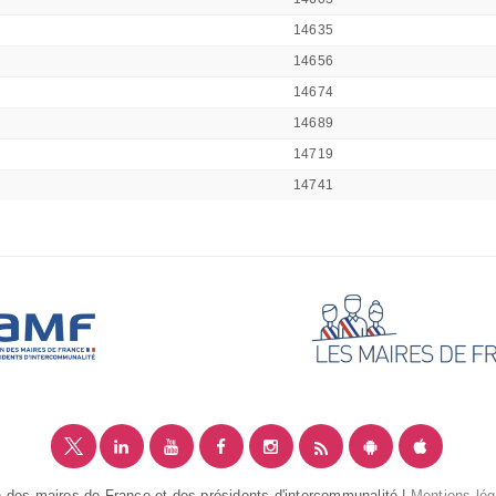
14635
14656
14674
14689
14719
14741
 des maires de France et des présidents d'intercommunalité |
Mentions lég