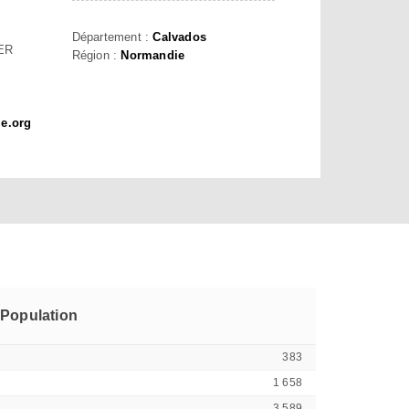
Département :
Calvados
ER
Région :
Normandie
ie.org
Population
383
1 658
3 589