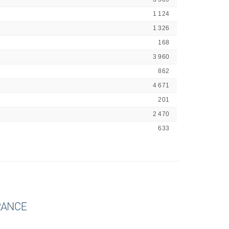
1 124
1 326
168
3 960
862
4 671
201
2 470
633