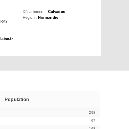
Département :
Calvados
Région :
Normandie
BRAY
aise.fr
Population
298
67
168