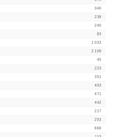
340
238
240
83
1 033
2 109
45
223
351
403
471
442
217
253
668
113