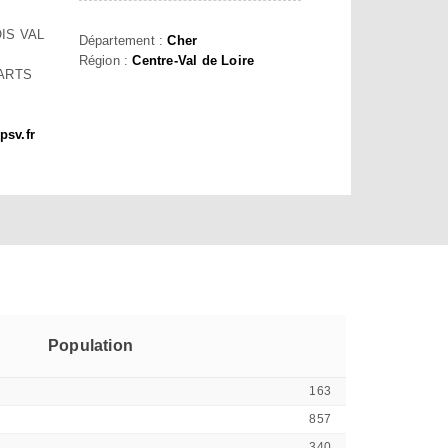
IS VAL
Département :
Cher
Région :
Centre-Val de Loire
ARTS
sv.fr
Population
163
857
340