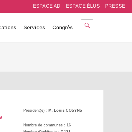
ESPACE AD
ESPACE ÉLUS
PRESSE
cations
Services
Congrès
Président(e) :
M. Louis COSYNS
s
Nombre de communes :
16
Nombre d'habitants :
7 121