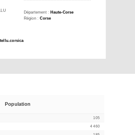
LLU
Département :
Haute-Corse
Région :
Corse
ellu.corsica
Population
105
4 460
185