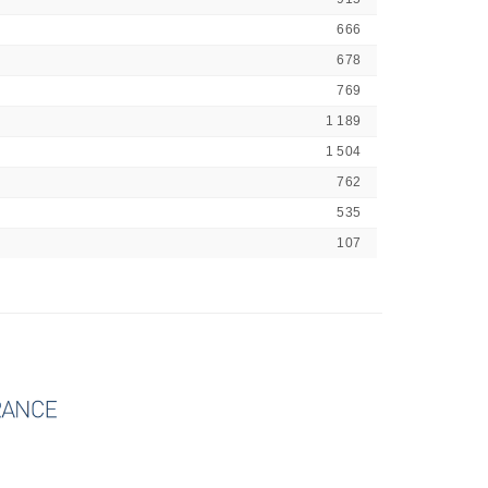
666
678
769
1 189
1 504
762
535
107