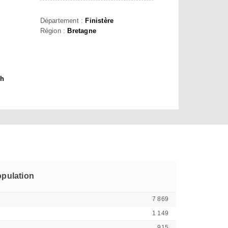
Département :
Finistère
Région :
Bretagne
zh
pulation
7 869
1 149
915