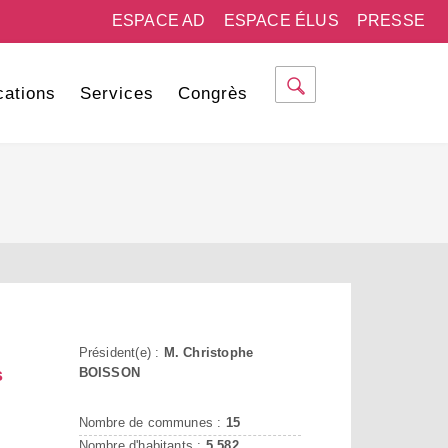
ESPACE AD
ESPACE ÉLUS
PRESSE
cations
Services
Congrès
Président(e) :
M. Christophe
s
BOISSON
Nombre de communes :
15
Nombre d'habitants :
5 582