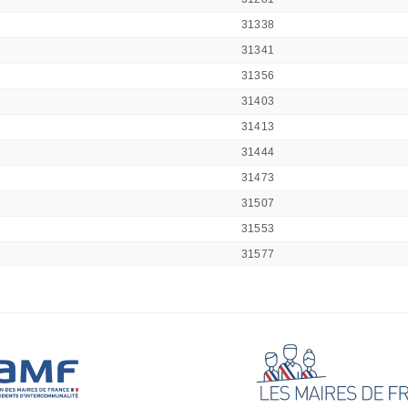
31338
31341
31356
31403
31413
31444
31473
31507
31553
31577