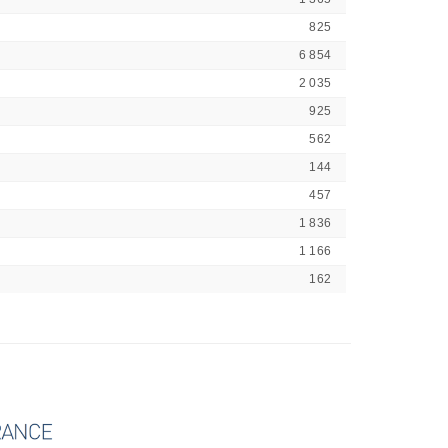
825
6 854
2 035
925
562
144
457
1 836
1 166
162