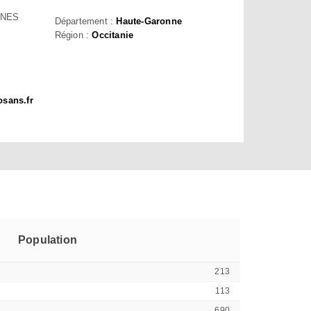
NES
Département :
Haute-Garonne
Région :
Occitanie
osans.fr
Population
213
113
690