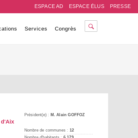
ESPACE AD
ESPACE ÉLUS
PRESSE
cations
Services
Congrès
Président(e) :
M. Alain GOFFOZ
d'Aix
Nombre de communes :
12
Nombre d'habitants :
6 179