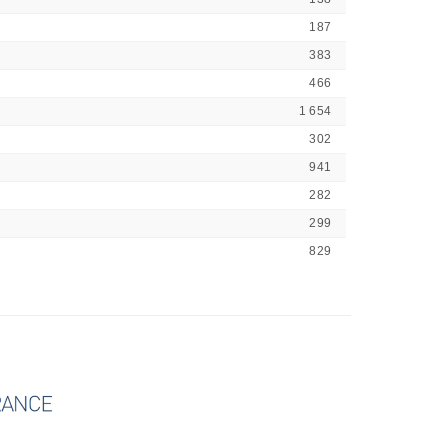
187
383
466
1 654
302
941
282
299
829