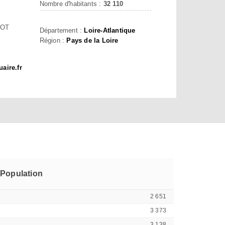
Nombre d'habitants :
32 110
DOT
Département :
Loire-Atlantique
Région :
Pays de la Loire
aire.fr
Population
2 651
3 373
3 138