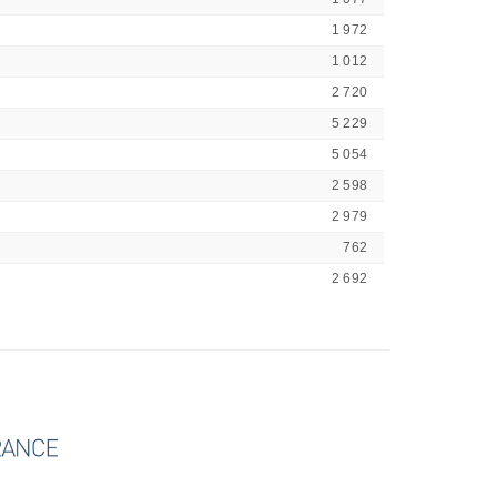
1 972
1 012
2 720
5 229
5 054
2 598
2 979
762
2 692