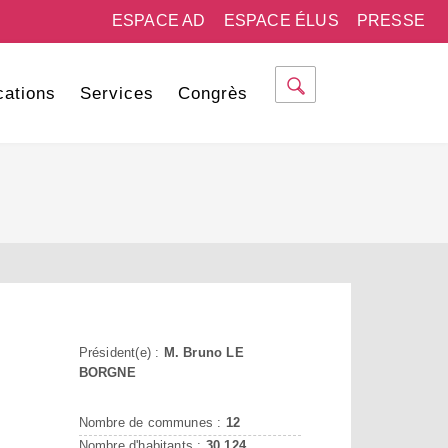
ESPACE AD
ESPACE ÉLUS
PRESSE
cations
Services
Congrès
Président(e) :
M. Bruno LE
BORGNE
Nombre de communes :
12
Nombre d'habitants :
30 124