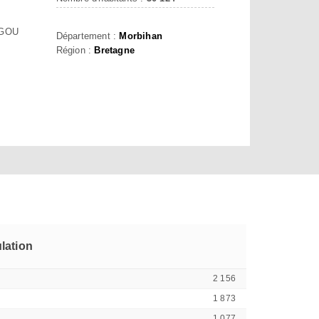
IGOU
Département :
Morbihan
Région :
Bretagne
lation
2 156
1 873
1 077