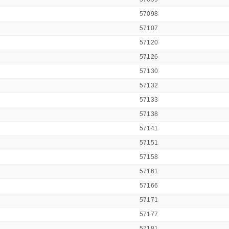
57098
57107
57120
57126
57130
57132
57133
57138
57141
57151
57158
57161
57166
57171
57177
57181