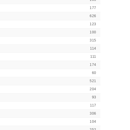
177
626
123
100
315
114
111
174
60
521
204
93
117
306
104
252