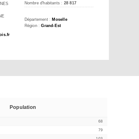
Nombre d'habitants :
28 817
NES
NE
Département :
Moselle
Région :
Grand-Est
is.fr
Population
68
79
103