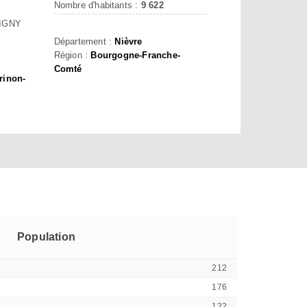
Nombre d'habitants :
9 622
IGNY
Département :
Nièvre
Région :
Bourgogne-Franche-
Comté
rinon-
Population
212
176
122