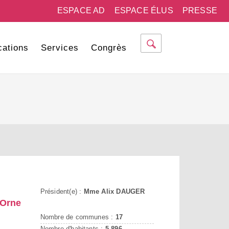
ESPACE AD
ESPACE ÉLUS
PRESSE
cations
Services
Congrès
Président(e) :
Mme Alix DAUGER
'Orne
Nombre de communes :
17
Nombre d'habitants :
5 896