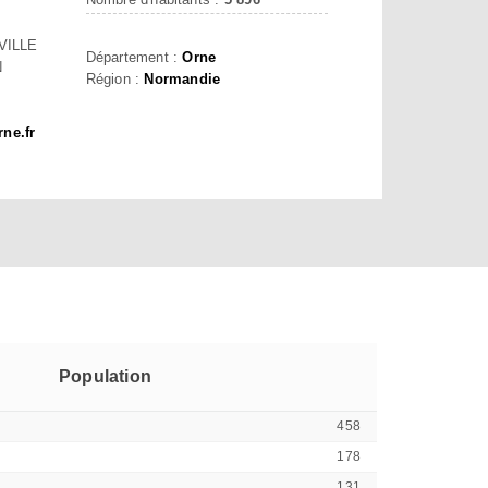
VILLE
Département :
Orne
N
Région :
Normandie
rne.fr
Population
458
178
131