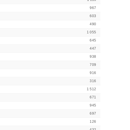
967
603
490
1 055
645
447
938
709
916
316
1 512
671
945
697
126
432