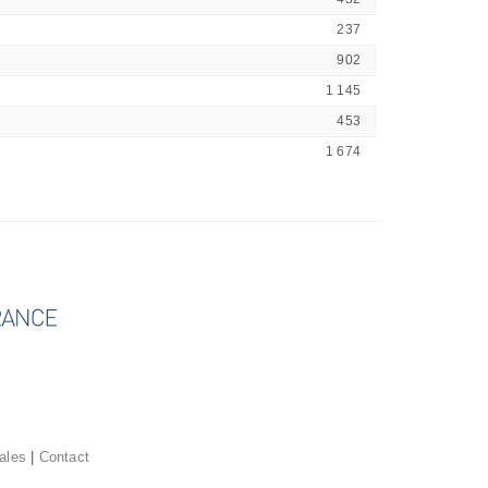
237
902
1 145
453
1 674
ales
|
Contact