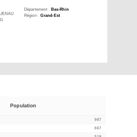
Département :
Bas-Rhin
GUENAU
Région :
Grand-Est
RG
Population
987
667
519