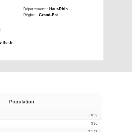
Département :
Haut-Rhin
Région :
Grand-Est
X
ller.fr
Population
1 059
396
3 147