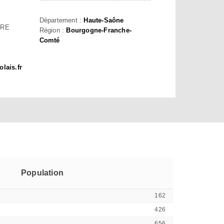
Département :
Haute-Saône
ERE
Région :
Bourgogne-Franche-
Comté
olais.fr
Population
162
426
656