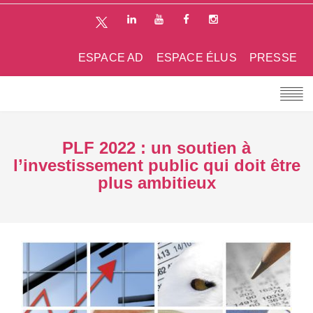
ESPACE AD
ESPACE ÉLUS
PRESSE
PLF 2022 : un soutien à
l’investissement public qui doit être
plus ambitieux