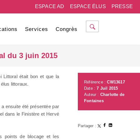
ESPACE AD
ESPACE ÉLUS
PRESSE
cations
Services
Congrès
l du 3 juin 2015
oi Littoral était bon et que la
Référence :
CW13617
élus littoraux.
Date :
7 Juil 2015
Auteur :
Charlotte de
Fontaines
F a ensuite été présentée par
l dans le Finistère et Hervé
Partager :
les points de blocage et les