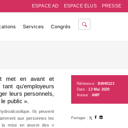
ESPACE AD
ESPACE ÉLUS
PRESSE
cations
Services
Congrès
t met en avant et
Référence :
BW40123
n tant qu’employeurs
Date :
13 Mai 2020
éger leurs personnels,
Auteur :
AMF
le public ».
ydroalcoolique. Ils peuvent
notamment aux personnes les
Partager :
our la mise en œuvre des «