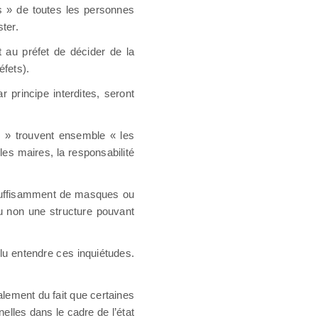
ts » de toutes les personnes
ster.
t au préfet de décider de la
éfets).
 principe interdites, seront
es » trouvent ensemble « les
 les maires, la responsabilité
e suffisamment de masques ou
ou non une structure pouvant
ulu entendre ces inquiétudes.
lement du fait que certaines
nelles dans le cadre de l’état