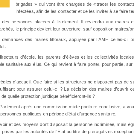
brigades » qui vont être chargées de « tracer les contac
infectées, afin de les contacter et de les inviter à se faire te
t des personnes placées à l’isolement. Il reviendra aux maires e
chés, le principe devient leur ouverture, sauf opposition maires/pr
 demandes des maires littoraux, appuyée par l’AMF, celles-ci, par
et.
recteurs d’école, les parents d’élèves et les collectivités local
le sanitaire aux élus. Ce qui revient à faire porter, pour partie, sur
es règles d’accueil. Que faire si les structures ne disposent pas d
ffisant pour assurer celui-ci ? La décision des maires d’ouvrir 
 quelle protection juridique bénéficieront-ils ?
le Parlement après une commission mixte paritaire conclusive, a vo
 personnes publiques en période d’état d’urgence sanitaire.
oir et des moyens dont disposait la personne incriminée, mais éga
rises par les autorités de l’État au titre de prérogatives exception