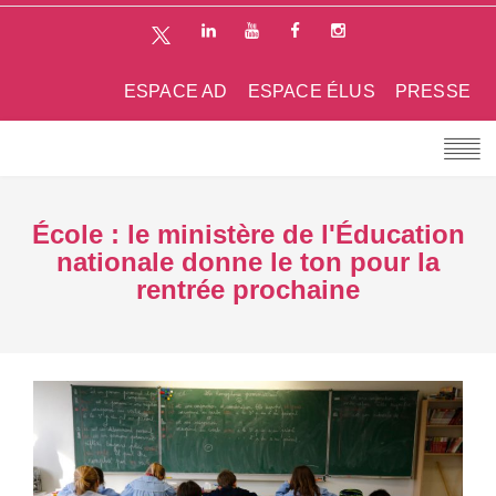
ESPACE AD
ESPACE ÉLUS
PRESSE
École : le ministère de l'Éducation
nationale donne le ton pour la
rentrée prochaine