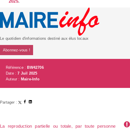
2025
.
Le quotidien d'informations destiné aux élus locaux
Abonnez-vous !
Référence :
BW42706
Date :
7 Juil 2025
Auteur :
Maire-Info
Partager :
La reproduction partielle ou totale, par toute personne