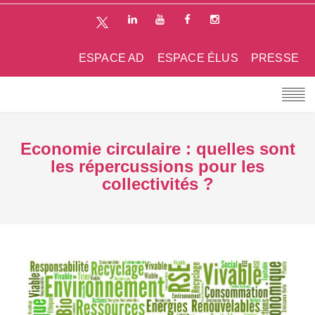
ESPACE AD
ESPACE ÉLUS
PRESSE
Economie circulaire : quelles sont
les répercussions pour les
collectivités ?