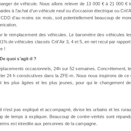
 changer de véhicule. Nous allons relever de 13 000 € à 21 000 € l
ides à l’achat d’un véhicule neuf ou d’occasion électrique ou Crit’A
 CDD d’au moins six mois, soit potentiellement beaucoup de mond
nication.
r le remplacement des véhicules. Le baromètre des véhicules les 
 de véhicules classés Crit’Air 3, 4 et 5, en net recul par rapport 
e !
e quoi s’agit-il ?
déplacements occasionnels, 24h sur 52 semaines. Concrètement, l
irculer 24 h consécutives dans la ZFE-m. Nous nous inspirons de ce 
t les plus âgées et les plus jeunes, pour qui le changement de
 s’il n’est pas expliqué et accompagné, divise les urbains et les rur
p de temps à expliquer. Beaucoup de contre-vérités sont répand
e Reims est interdite aux personnes de la campagne.