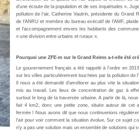
d’une écoute de la population et de ses inquiétudes ». Jugea
pollution de l’air, Catherine Vautrin, présidente du Grand
de l’ANRU et membre du bureau exécutif de l’AMF, plaide 
et l’accompagnement envers les habitants des communes 
« une division entre urbains et ruraux ».
Pourquoi une ZFE-m sur le Grand Reims a-t-elle été cr
Le gouvernement français a été rappelé à l’ordre en 2019
sur les villes particulièrement touchées par la pollution de l
Il nous a été demandé d’améliorer au plus vite la situa
mis au travail. Les lieux de concentration de gaz à effe
surtout le long de la traversée urbaine. A partir de là, no
fait 4 km2, donc une petite zone, située autour de cet a
fermée ! Nous avons dit que nous continuerions régulière
l’air pour voir comment la situation évolue. Sur ce sujet co
n’y a pas une solution mais un ensemble de solutions qui 