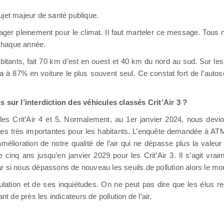
sujet majeur de santé publique.
ager pleinement pour le climat. Il faut marteler ce message. Tous
 chaque année.
ts, fait 70 km d’est en ouest et 40 km du nord au sud. Sur les fl
ela à 87% en voiture le plus souvent seul. Ce constat fort de l’auto
sur l’interdiction des véhicules classés Crit’Air 3 ?
s Crit’Air 4 et 5. Normalement, au 1er janvier 2024, nous devions 
s très importantes pour les habitants. L’enquête demandée à A
mélioration de notre qualité de l’air qui ne dépasse plus la valeu
inq ans jusqu’en janvier 2029 pour les Crit’Air 3. Il s’agit vra
r si nous dépassons de nouveau les seuils de pollution alors le mor
lation et de ses inquiétudes. On ne peut pas dire que les élus re
de près les indicateurs de pollution de l’air.