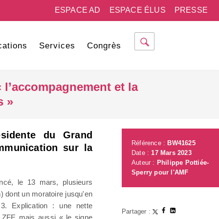
ESPACE AD
ESPACE ÉLUS
PRESSE
cations
Services
Congrès
« l’accompagnement et la
s »
résidente du Grand
Référence :
BW41625
mmunication sur la
Date :
17 Mars 2023
Auteur :
Philippe Pottiée-
Sperry pour l'AMF
cé, le 13 mars, plusieurs
) dont un moratoire jusqu'en
 3. Explication : une nette
Partager :
la ZFE mais aussi « le signe