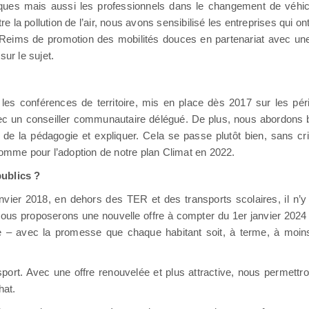
es mais aussi les professionnels dans le changement de véhicu
re la pollution de l’air, nous avons sensibilisé les entreprises qui o
eims de promotion des mobilités douces en partenariat avec une 
ur le sujet.
les conférences de territoire, mis en place dès 2017 sur les pé
un conseiller communautaire délégué. De plus, nous abordons be
e la pédagogie et expliquer. Cela se passe plutôt bien, sans cri
comme pour l’adoption de notre plan Climat en 2022.
publics ?
vier 2018, en dehors des TER et des transports scolaires, il n’y
us proposerons une nouvelle offre à compter du 1er janvier 2024
ge – avec la promesse que chaque habitant soit, à terme, à moin
nsport. Avec une offre renouvelée et plus attractive, nous permettr
hat.