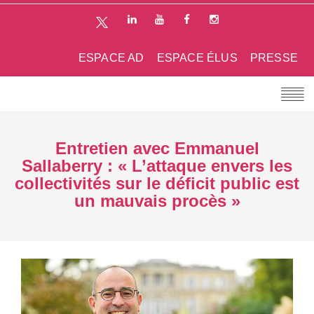
ESPACE AD
ESPACE ÉLUS
PRESSE
Entretien avec Emmanuel
Sallaberry : « L’attaque envers les
collectivités sur le déficit public est
un mauvais procès »