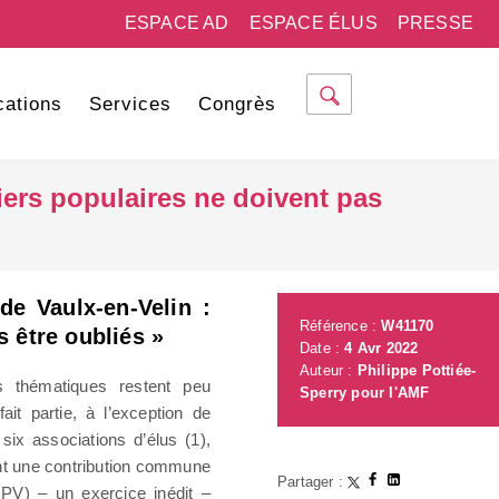
ESPACE AD
ESPACE ÉLUS
PRESSE
cations
Services
Congrès
iers populaires ne doivent pas
de Vaulx-en-Velin :
Référence :
W41170
s être oubliés »
Date :
4 Avr 2022
Auteur :
Philippe Pottiée-
s thématiques restent peu
Sperry pour l'AMF
ait partie, à l’exception de
six associations d’élus (1),
sant une contribution commune
Partager :
 (QPV) – un exercice inédit –