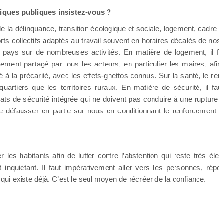
tiques publiques insistez-vous ?
n de la délinquance, transition écologique et sociale, logement, cadr
rts collectifs adaptés au travail souvent en horaires décalés de nos
u le pays sur de nombreuses activités. En matière de logement, i
t partagé par tous les acteurs, en particulier les maires, afin 
té à la précarité, avec les effets-ghettos connus. Sur la santé, le 
rtiers que les territoires ruraux. En matière de sécurité, il faut
de sécurité intégrée qui ne doivent pas conduire à une rupture d
 défausser en partie sur nous en conditionnant le renforcement d
er les habitants afin de lutter contre l’abstention qui reste très 
t inquiétant. Il faut impérativement aller vers les personnes, r
 qui existe déjà. C’est le seul moyen de récréer de la confiance.