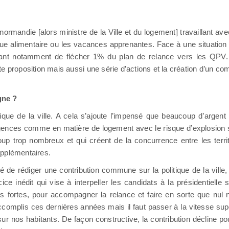
Denormandie [alors ministre de la Ville et du logement] travaillant 
e alimentaire ou les vacances apprenantes. Face à une situation 
t notamment de flécher 1% du plan de relance vers les QPV. 
ette proposition mais aussi une série d’actions et la création d’un co
gne ?
ique de la ville. A cela s’ajoute l’impensé que beaucoup d’argent
rgences comme en matière de logement avec le risque d’explosion so
ucoup trop nombreux et qui créent de la concurrence entre les terr
upplémentaires.
é de rédiger une contribution commune sur la politique de la ville,
ice inédit qui vise à interpeller les candidats à la présidentielle s
nes fortes, pour accompagner la relance et faire en sorte que nul n
complis ces dernières années mais il faut passer à la vitesse su
nos habitants. De façon constructive, la contribution décline pou