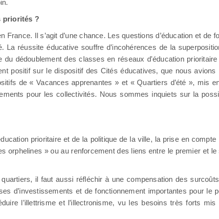
in.
 priorités ?
 en France. Il s’agit d’une chance. Les questions d’éducation et de
té. La réussite éducative souffre d’incohérences de la superposit
positive du dédoublement des classes en réseaux d'éducation priorita
t positif sur le dispositif des Cités éducatives, que nous avions 
ositifs de « Vacances apprenantes » et « Quartiers d’été », mis e
ncements pour les collectivités. Nous sommes inquiets sur la possib
ation prioritaire et de la politique de la ville, la prise en compte
oles orphelines » ou au renforcement des liens entre le premier et l
artiers, il faut aussi réfléchir à une compensation des surcoûts
’investissements et de fonctionnement importantes pour le péris
re l’illettrisme et l’illectronisme, vu les besoins très forts mis