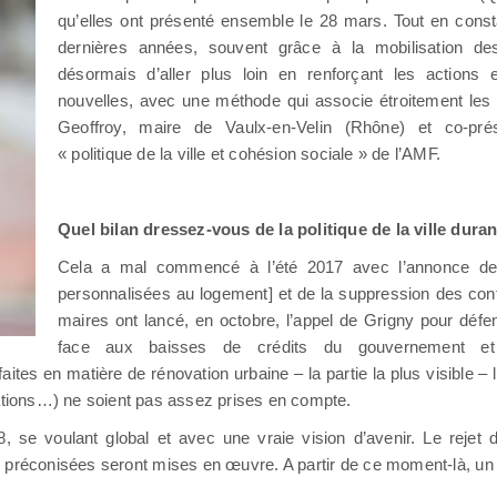
qu’elles ont présenté ensemble le 28 mars. Tout en const
dernières années, souvent grâce à la mobilisation de
désormais d’aller plus loin en renforçant les actions e
nouvelles, avec une méthode qui associe étroitement les 
Geoffroy, maire de Vaulx-en-Velin (Rhône) et co-pr
« politique de la ville et cohésion sociale » de l’AMF.
Quel bilan dressez-vous de la politique de la ville dura
Cela a mal commencé à l’été 2017 avec l’annonce de
personnalisées au logement] et de la suppression des con
maires ont lancé, en octobre, l’appel de Grigny pour défen
face aux baisses de crédits du gouvernement et
aites en matière de rénovation urbaine – la partie la plus visible – 
iations…) ne soient pas assez prises en compte.
8, se voulant global et avec une vraie vision d’avenir. Le rejet
réconisées seront mises en œuvre. A partir de ce moment-là, un d