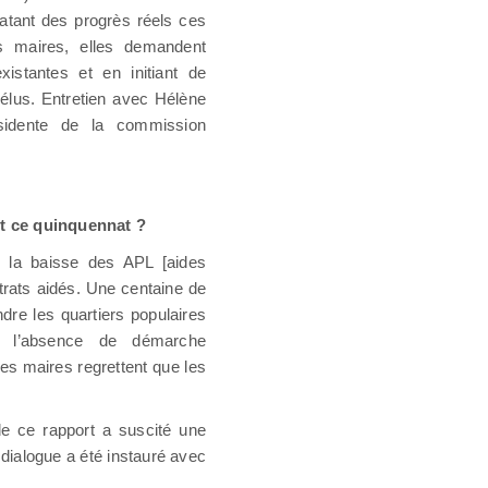
atant des progrès réels ces
s maires, elles demandent
xistantes et en initiant de
élus. Entretien avec Hélène
ésidente de la commission
nt ce quinquennat ?
 la baisse des APL [aides
trats aidés. Une centaine de
dre les quartiers populaires
 l’absence de démarche
les maires regrettent que les
 de ce rapport a suscité une
ialogue a été instauré avec