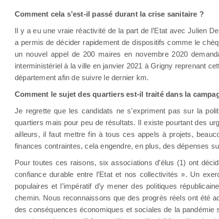
Comment cela s’est-il passé durant la crise sanitaire ?
Il y a eu une vraie réactivité de la part de l’Etat avec Julien 
a permis de décider rapidement de dispositifs comme le chèqu
un nouvel appel de 200 maires en novembre 2020 demandan
interministériel à la ville en janvier 2021 à Grigny reprenant c
département afin de suivre le dernier km.
Comment le sujet des quartiers est-il traité dans la campa
Je regrette que les candidats ne s’expriment pas sur la polit
quartiers mais pour peu de résultats. Il existe pourtant des u
ailleurs, il faut mettre fin à tous ces appels à projets, bea
finances contraintes, cela engendre, en plus, des dépenses s
Pour toutes ces raisons, six associations d’élus (1) ont décid
confiance durable entre l’Etat et nos collectivités ». Un exerc
populaires et l’impératif d’y mener des politiques républicai
chemin. Nous reconnaissons que des progrès réels ont été ac
des conséquences économiques et sociales de la pandémie sur 