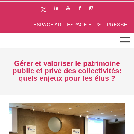
ESPACE AD
ESPACE ÉLUS
PRESSE
Gérer et valoriser le patrimoine
public et privé des collectivités:
quels enjeux pour les élus ?