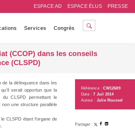
ESPACE AD
ESPACE ÉLUS
PRESSE
cations
Services
Congrès
riat (CCOP) dans les conseils
ance (CLSPD)
on de la délinquance dans les
Référence :
CW12689
 qu’il serait opportun que la
Date :
7 Juil 2014
l du CLSPD permettant le
Auteur :
Julie Roussel
t non une structure parallèle
l, le CLSPD étant l’organe de
Partager :
.