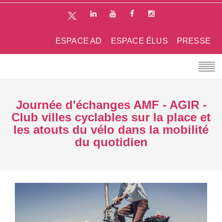
ESPACE AD
ESPACE ÉLUS
PRESSE
Journée d'échanges AMF - AGIR -
Club villes cyclables sur la place et
les atouts du vélo dans la mobilité
du quotidien