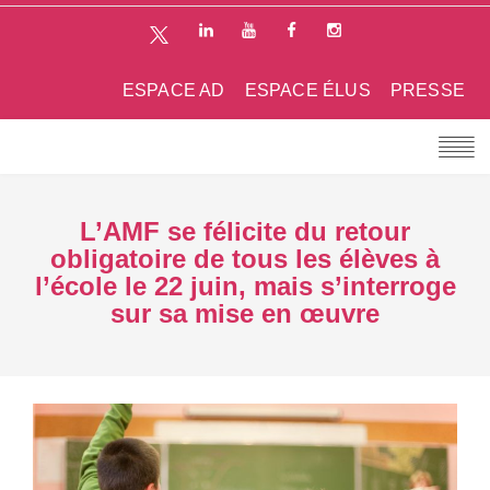
ESPACE AD
ESPACE ÉLUS
PRESSE
L’AMF se félicite du retour
obligatoire de tous les élèves à
l’école le 22 juin, mais s’interroge
sur sa mise en œuvre