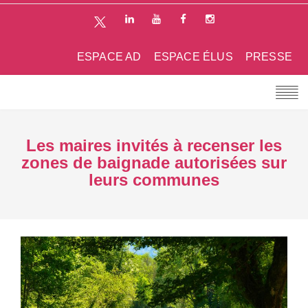
ESPACE AD
ESPACE ÉLUS
PRESSE
Les maires invités à recenser les
zones de baignade autorisées sur
leurs communes