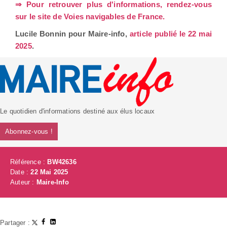
⇒ Pour retrouver plus d'informations, rendez-vous
sur le site de Voies navigables de France.
Lucile Bonnin pour Maire-info,
article publié le 22 mai
2025
.
Le quotidien d'informations destiné aux élus locaux
Abonnez-vous !
Référence :
BW42636
Date :
22 Mai 2025
Auteur :
Maire-Info
Partager :