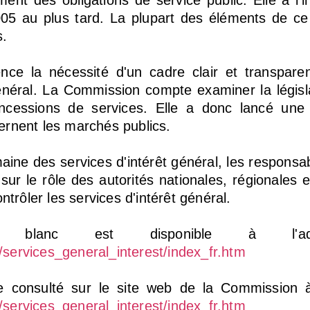
ement des obligations de service public. Elle a l'
2005 au plus tard. La plupart des éléments de c
s.
ence la nécessité d'un cadre clair et transpare
 général. La Commission compte examiner la légis
concessions de services. Elle a donc lancé une 
cernent les marchés publics.
maine des services d'intérêt général, les responsa
 sur le rôle des autorités nationales, régionales 
ontrôler les services d'intérêt général.
blanc est disponible à l'adre
/services_general_interest/index_fr.htm
re consulté sur le site web de la Commission à
/services_general_interest/index_fr.htm