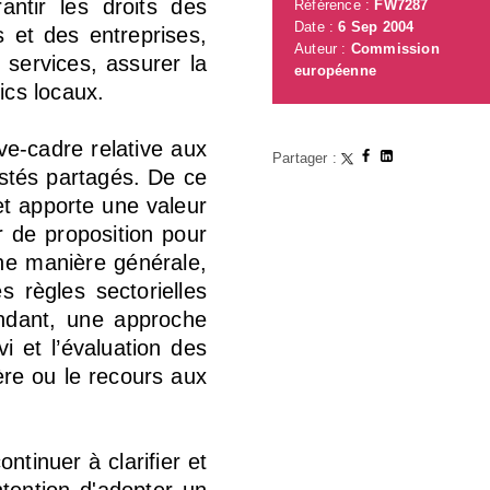
antir les droits des
Référence :
FW7287
Date :
6 Sep 2004
 et des entreprises,
Auteur :
Commission
 services, assurer la
européenne
ics locaux.
ve-cadre relative aux
Partager :
estés partagés. De ce
 et apporte une valeur
r de proposition pour
une manière générale,
 règles sectorielles
endant, une approche
i et l’évaluation des
ière ou le recours aux
tinuer à clarifier et