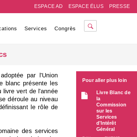
ESPACE AD
ESPACE ÉLUS
PRESSE
cations
Services
Congrès
cs
adoptée par l'Union
Pour aller plus loin
re blanc présente les
livre vert de l'année
Livre Blanc de
 se déroule au niveau
la
Commission
éfinissant le rôle de
sur les
Services
d'Intérêt
Général
domaine des services