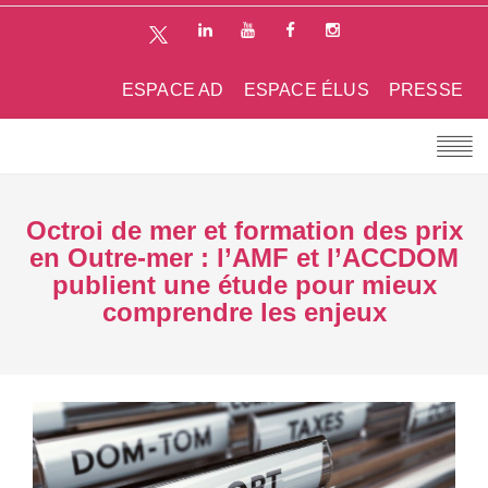
ESPACE AD
ESPACE ÉLUS
PRESSE
Octroi de mer et formation des prix
en Outre-mer : l’AMF et l’ACCDOM
publient une étude pour mieux
comprendre les enjeux