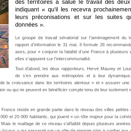
des territoires a salué le travail des deu
indiquant « qu’il les recevra prochaineme
leurs préconisations et sur les suites q
données ».
Le groupe de travail sénatorial sur l’aménagement du te
rapport d’information le 31 mai. Il formule 26 recommand
axes, pour « conjurer la fatalité d'une France à plusieurs 
elles s’appuient sur l’intercommunalité.
Tout d’abord, les deux rapporteurs, Hervé Maurey et Loui
de s’en prendre aux métropoles et à leur dynamique.
 de la croissance dans les territoires alentour » et « assurer une
tion ou qui ne peuvent en bénéficier compte tenu de leur isolement »
 la France réside en grande partie dans le réseau des villes petites
000 et 20 000 habitants, qui jouent « un rôle majeur pour la cohésio
. Mais le maillage de ce réseau s’affaiblit depuis plusieurs années.
 locaux » qui passerait par un rôle de premier plan à confier aux