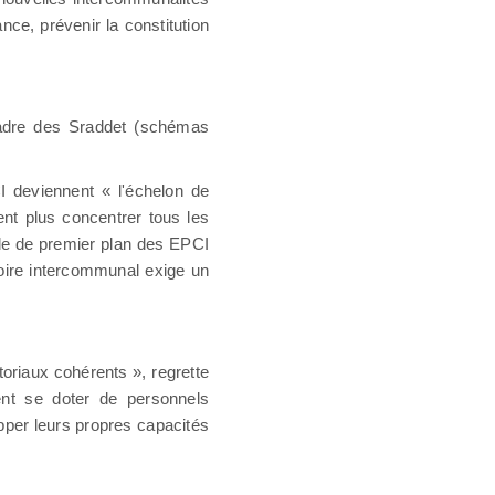
ance, prévenir la constitution
 cadre des Sraddet (schémas
I deviennent « l'échelon de
ent plus concentrer tous les
rôle de premier plan des EPCI
toire intercommunal exige un
toriaux cohérents », regrette
vent se doter de personnels
opper leurs propres capacités