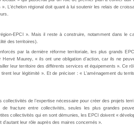
». L'échelon régional doit quant à lui soutenir les relais de croiss
eurs.
e région-EPCI ». Mais il reste à construire, notamment dans le
é des territoires).
rcés par la dernière réforme territoriale, les plus grands EPC
 Hervé Maurey, « ils ont une obligation d'action, car ils ne peuv
ailler leur territoire des différents services et équipements ». Ce 
tirent leur légitimité ». Et de préciser : « L'aménagement du terri
collectivités de l'expertise nécessaire pour créer des projets terri
e de fracture entre collectivités, seules les plus grandes peu
tites collectivités qui en sont démunies, les EPCI doivent « dével
rait d'autant leur rôle auprès des maires concernés ».