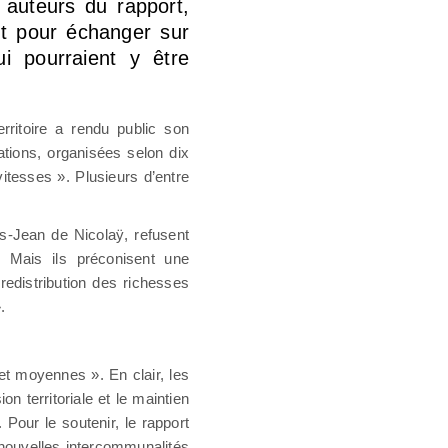
x auteurs du rapport,
nt pour échanger sur
ui pourraient y être
rritoire a rendu public son
ations, organisées selon dix
vitesses ». Plusieurs d’entre
s-Jean de Nicolaÿ, refusent
 Mais ils préconisent une
 redistribution des richesses
.
 et moyennes ». En clair, les
n territoriale et le maintien
 Pour le soutenir, le rapport
 nouvelles intercommunalités