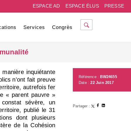
ESPACE AD
ESPACE ÉLUS
PRESSE
cations
Services
Congrès
munalité
e manière inquiétante
Référence :
BW24655
lics n'ont fait preuve
Date :
22 Juin 2017
itoire, autrefois fer
 le « parent pauvre »
 constat sévère, un
Partager :
ritoire, publié le 31
ions dont plusieurs
istère de la Cohésion