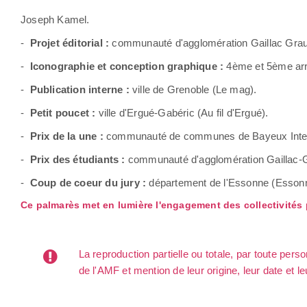
Joseph Kamel.
-
Projet éditorial :
communauté d'agglomération Gaillac Grau
-
Iconographie et conception graphique :
4ème et 5ème arr
-
Publication interne :
ville de Grenoble (Le mag).
-
Petit poucet :
ville d'Ergué-Gabéric (Au fil d'Ergué).
-
Prix de la une :
communauté de communes de Bayeux Inter
-
Prix des étudiants :
communauté d'agglomération Gaillac-G
-
Coup de coeur du jury :
département de l'Essonne (Essonn
Ce palmarès met en lumière l'engagement des collectivités p
La reproduction partielle ou totale, par toute per
de l'AMF et mention de leur origine, leur date et le