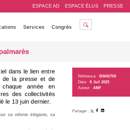
ESPACE AD
ESPACE ÉLUS
PRESSE
cations
Services
Congrès
e palmarès
iel dans le lien entre
Référence :
BW42708
ix de la presse et de
Date :
8 Juil 2025
met chaque année en
Auteur :
AMF
res des collectivités
 le 13 juin dernier.
Partager :
ur sa refonte élégante, sa