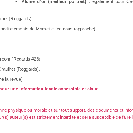
-
Plume d'or (meilleur portrait) :
également pour Cae
lhet (Reggards).
ondissements de Marseille (ça nous rapproche).
com (Regards #26).
raulhet (Reggards).
e la revue).
our une information locale accessible et claire.
sonne physique ou morale et sur tout support, des documents et info
ur(s) auteur(s) est strictement interdite et sera susceptible de faire 