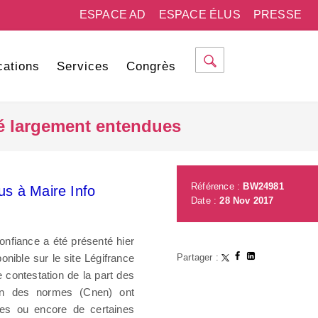
ESPACE AD
ESPACE ÉLUS
PRESSE
cations
Services
Congrès
été largement entendues
Référence :
BW24981
s à Maire Info
Date :
28 Nov 2017
confiance a été présenté hier
onible sur le site Légifrance
Partager :
ive contestation de la part des
ion des normes (Cnen) ont
hes ou encore de certaines