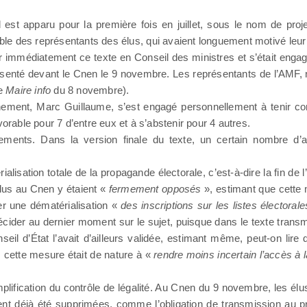
t apparu pour la première fois en juillet, sous le nom de projet 
rable des représentants des élus, qui avaient longuement motivé leur r
r immédiatement ce texte en Conseil des ministres et s’était engag
ésenté devant le Cnen le 9 novembre. Les représentants de l’AMF,
re
Maire info
du 8 novembre).
nement, Marc Guillaume, s’est engagé personnellement à tenir co
orable pour 7 d’entre eux et à s’abstenir pour 4 autres.
ents. Dans la version finale du texte, un certain nombre d’ar
ialisation totale de la propagande électorale, c’est-à-dire la fin de 
élus au Cnen y étaient «
fermement opposés
», estimant que cette 
er une dématérialisation «
des inscriptions sur les listes électorale
écider au dernier moment sur le sujet, puisque dans le texte trans
il d’État l’avait d’ailleurs validée, estimant même, peut-on lir
cette mesure était de nature à «
rendre moins incertain l’accès à 
a simplification du contrôle de légalité. Au Cnen du 9 novembre, les é
ent déjà été supprimées, comme l’obligation de transmission au p