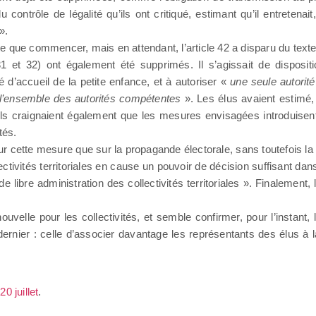
ontrôle de légalité qu’ils ont critiqué, estimant qu’il entretenait
».
ute que commencer, mais en attendant, l’article 42 a disparu du texte
(31 et 32) ont également été supprimés. Il s’agissait de disposi
 d’accueil de la petite enfance, et à autoriser «
une seule autorité
l’ensemble des autorités compétentes
». Les élus avaient estimé
on. Ils craignaient également que les mesures envisagées introduis
tés.
ur cette mesure que sur la propagande électorale, sans toutefois la 
ectivités territoriales en cause un pouvoir de décision suffisant 
e libre administration des collectivités territoriales ». Finalement
nouvelle pour les collectivités, et semble confirmer, pour l’instan
ier : celle d’associer davantage les représentants des élus à la 
20 juillet
.