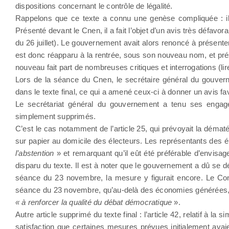
dispositions concernant le contrôle de légalité.
Rappelons que ce texte a connu une genèse compliquée : il es
Présenté devant le Cnen, il a fait l’objet d’un avis très défavo
du 26 juillet). Le gouvernement avait alors renoncé à présente
est donc réapparu à la rentrée, sous son nouveau nom, et pr
nouveau fait part de nombreuses critiques et interrogations (li
Lors de la séance du Cnen, le secrétaire général du gouver
dans le texte final, ce qui a amené ceux-ci à donner un avis fav
Le secrétariat général du gouvernement a tenu ses engagem
simplement supprimés.
C’est le cas notamment de l’article 25, qui prévoyait la dématér
sur papier au domicile des électeurs. Les représentants des 
l’abstention
» et remarquant qu’il eût été préférable d’envisag
disparu du texte. Il est à noter que le gouvernement a dû se d
séance du 23 novembre, la mesure y figurait encore. Le Conse
séance du 23 novembre, qu’au-delà des économies générées, 
« à renforcer la qualité du débat démocratique
».
Autre article supprimé du texte final : l’article 42, relatif à l
satisfaction que certaines mesures prévues initialement avai