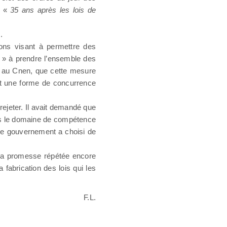
, «
35 ans après les lois de
.
tions visant à permettre des
» à prendre l’ensemble des
, au Cnen, que cette mesure
ent une forme de concurrence
rejeter. Il avait demandé que
dans le domaine de compétence
, le gouvernement a choisi de
t, la promesse répétée encore
fabrication des lois qui les
F.L.