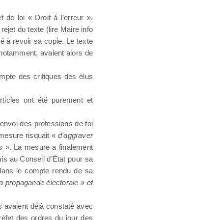
de loi « Droit à l’erreur ».
ejet du texte (lire Maire info
é à revoir sa copie. Le texte
 notamment, avaient alors de
mpte des critiques des élus
ticles ont été purement et
l’envoi des professions de foi
mesure risquait «
d’aggraver
s
». La mesure a finalement
mis au Conseil d’État pour sa
e dans le compte rendu de sa
la propagande électorale » et
lus avaient déjà constaté avec
réfet des ordres du jour des