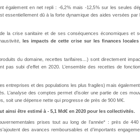
ont également en net repli : -6,2% mais -12,5% sur les seules dé
 est essentiellement dû à la forte dynamique des aides versées par
s de la crise sanitaire et de ses conséquences économiques et so
haustivité,
les impacts de cette crise sur les finances locales
é (produits du domaine, recettes tarifaires…) sont directement imp
ont pas subi d’effet en 2020. L’ensemble des recettes de fonct
des entreprises et des populations les plus fragiles) mais égalemen
és. L’analyse des comptes permet d’isoler une partie de ces mou
s, soit une dépense nette qui progresse de près de 900 M€.
ut ainsi être estimé à - 5,1 Md€ en 2020 pour les collectivités.
uvernementales prises tout au long de l’année* : près de 44
s s’ajoutent des avances remboursables et d’importants engageme