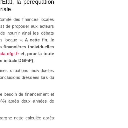
l’État, la péréquation
riale.
Comité des finances locales
est de proposer aux acteurs
de nourrir ainsi les débats
cs locaux ».
A cette fin, le
financières individuelles
ata.ofgl.fr
et, pour la toute
e initiale DGFiP).
es situations individuelles
conclusions dressées lors du
 de besoin de financement et
3,3%) après deux années de
pargne nette calculée après