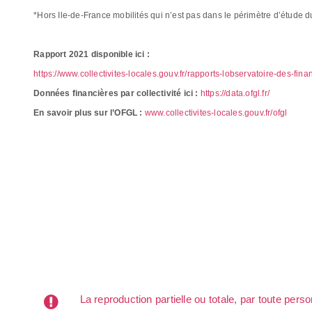
*Hors Ile-de-France mobilités qui n’est pas dans le périmètre d’étude d
Rapport 2021 disponible ici :
https://www.collectivites-locales.gouv.fr/rapports-lobservatoire-des-fin
Données financières par collectivité ici :
https://data.ofgl.fr/
En savoir plus sur l’OFGL :
www.collectivites-locales.gouv.fr/ofgl
La reproduction partielle ou totale, par toute per