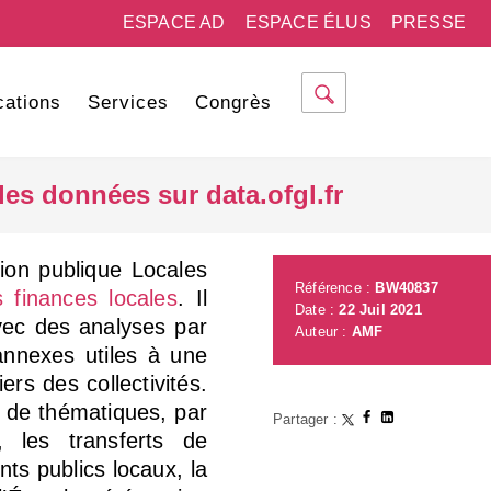
ESPACE AD
ESPACE ÉLUS
PRESSE
cations
Services
Congrès
les données sur data.ofgl.fr
ion publique Locales
Référence :
BW40837
 finances locales
. Il
Date :
22 Juil 2021
avec des analyses par
Auteur :
AMF
 annexes utiles à une
rs des collectivités.
 de thématiques, par
Partager :
s, les transferts de
ts publics locaux, la