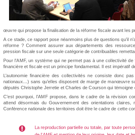
œuvre qui propose la finalisation de la réforme fiscale avant les
A ce stade, ce rapport pose néanmoins plus de questions qu’il n’
réforme ? Comment assurer aux départements des ressources f
pression fiscale sur une seule catégorie de contribuables remettant
Pour l’AMF, un système qui ne permet pas à une collectivité de f
financière et fiscale est un principe fondamental. Il est impératif de
L’autonomie financière des collectivités ne consiste donc pas 
nationaux…) sans qu’elles disposent de marge de manœuvre sur 
députés Christophe Jerretie et Charles de Courson qui témoigne d
C’est pourquoi, l’AMF propose, dans le cadre de la révision const
attend désormais du Gouvernement des orientations claires, m
Conférence nationale des territoires doit être le cadre de cette co
La reproduction partielle ou totale, par toute per
de l'AMF et mention de leur origine, leur date et le