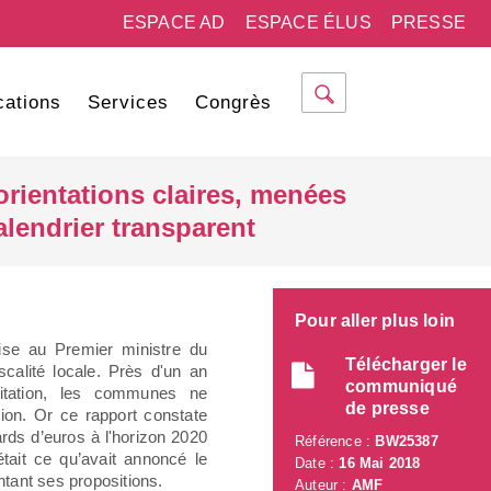
ESPACE AD
ESPACE ÉLUS
PRESSE
cations
Services
Congrès
orientations claires, menées
alendrier transparent
Pour aller plus loin
ise au Premier ministre du
Télécharger le
iscalité locale. Près d'un an
communiqué
itation, les communes ne
de presse
ion. Or ce rapport constate
rds d’euros à l'horizon 2020
Référence :
BW25387
était ce qu’avait annoncé le
Date :
16 Mai 2018
ntant ses propositions.
Auteur :
AMF