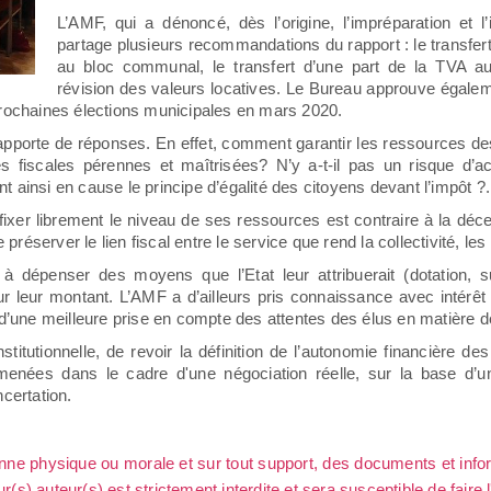
L’AMF, qui a dénoncé, dès l’origine, l’impréparation et l’
partage plusieurs recommandations du rapport : le transfert 
au bloc communal, le transfert d’une part de la TVA au
révision des valeurs locatives. Le Bureau approuve égalem
 prochaines élections municipales en mars 2020.
apporte de réponses. En effet, comment garantir les ressources des 
iscales pérennes et maîtrisées? N’y a-t-il pas un risque d’acc
 ainsi en cause le principe d’égalité des citoyens devant l’impôt ?.
ixer librement le niveau de ses ressources est contraire à la décen
 préserver le lien fiscal entre le service que rend la collectivité, les
à dépenser des moyens que l’Etat leur attribuerait (dotation, su
leur montant. L’AMF a d’ailleurs pris connaissance avec intérêt 
’une meilleure prise en compte des attentes des élus en matière d
itutionnelle, de revoir la définition de l’autonomie financière des
enées dans le cadre d'une négociation réelle, sur la base d’un
ncertation.
sonne physique ou morale et sur tout support, des documents et info
ur(s) auteur(s) est strictement interdite et sera susceptible de faire 