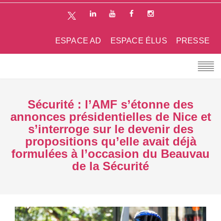
ESPACE AD
ESPACE ÉLUS
PRESSE
Sécurité : l’AMF s’étonne des
annonces présidentielles de Nice et
s’interroge sur le devenir des
propositions qu’elle avait déjà
formulées à l’occasion du Beauvau
de la Sécurité